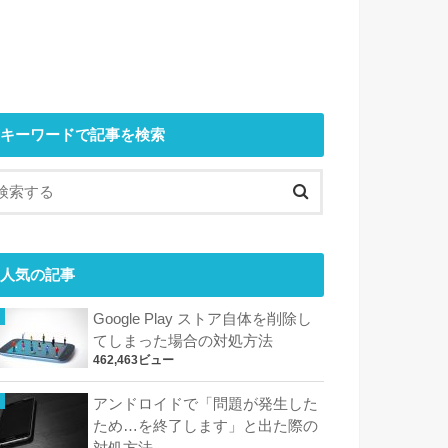
キーワードで記事を検索
人気の記事
Google Play ストア自体を削除し
てしまった場合の対処方法
462,463ビュー
アンドロイドで「問題が発生した
ため…を終了します」と出た際の
対処方法